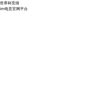
世界杯竞猜
im电竞官网平台