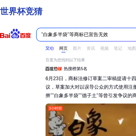
世界杯竞猜
时间不限
所有网页和文件
站点内检索
网页
图片
资讯
视频
笔记
地图
百度为您找到以下结果
热搜榜第5名
6月23日，商标法修订草案二审稿提请十
议，草案加大对以误导公众的方式使用注
擀""白象多半袋""德子土"等曾引发争议的商
3小时前