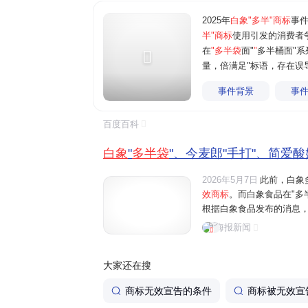
2025年
白象"多半"商标
事
半"商标
使用引发的消费者争
在
"多半袋
面"
"
多半桶面"系
量，倍满足"标语，存在误
事件背景
事
百度百科
白象
"
多半袋
"、今麦郎"手打"、简爱酸
2026年5月7日
此前，白象
效商标
。而白象食品在"多
根据白象食品发布的消息，原
一半"系列产品更名为"面饼
海报新闻
前，白象相关整改产品已投
大家还在搜
商标无效宣告的条件
商标被无效宣