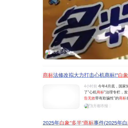
南方都市报
商标
法修改拟大力打击心机商标!"
白
4小时前
今年4月底，国家
了"心机
商标
"治理专栏，
告无效
带有欺骗性"的
商标
引发争议的
商标
均被作为
南方都市报
份有限公司发布声明称，将
2025年
白象"多半"商标
事件(2025年白