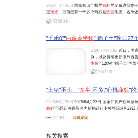
2026年4月30日
国家知识产权局
商标
局发布典型案
定
无效
，目前已有一千多个商标被
宣告
作废，名单
多半袋"当商标，虚标份量误导消费者；还有德子土
新浪财经
个"鸡"或者"土"，刻意蹭农家散养热度，实则名不副实.
"千禾0""
白象多半袋
""德子土"等1127
2026年4月30日
近日，国
例，以及持续更新系列宣告
半袋
""120W""德子土
例，国家商标局还表示，对
中国品牌
猪"文字的
商标宣告无效
。
"土猪"不土、"
多半
"不多:"心机
商标
"
2026年5月26日
2026年4月23日,国家知识产权局
商标
"问题正在采取有力措施进行专项整治;4月29日,
号土猪"等1127件带有欺骗性的商标依职权
宣告无效
央广网
权威媒体
布1115件相关商标信息,并公布了...
相关搜索