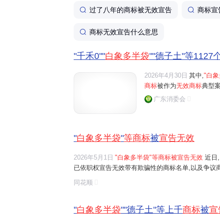
过了八年的商标被无效宣告
商标宣
商标无效宣告什么意思
"千禾0""
白象多半袋
""德子土"等1127
2026年4月30日
其中,
"白象
商标
被作为
无效商标
典型案例
广东消委会
"
白象多半袋
"
等商标
被
宣告无效
2026年5月1日
"白象多半袋"等商标被宣告无效
近日
已依职权宣告无效带有欺骗性的商标名单,以及争议商标典
土"等商标被作为无效商标典型案例。
同花顺
"
白象多半袋
""德子土"等上千
商标
被
宣