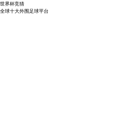
世界杯竞猜
全球十大外围足球平台